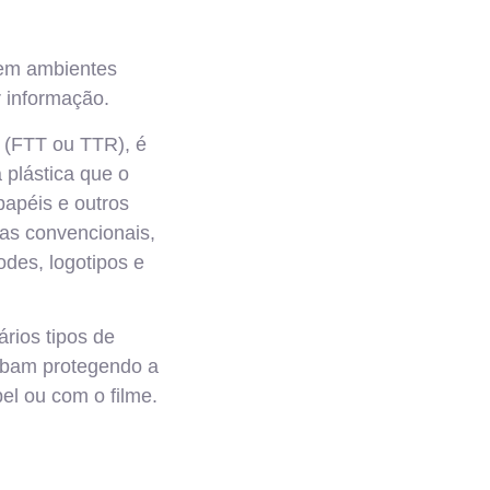
 em ambientes
r informação.
a (FTT ou TTR), é
 plástica que o
papéis e outros
ras convencionais,
des, logotipos e
rios tipos de
cabam protegendo a
el ou com o filme.