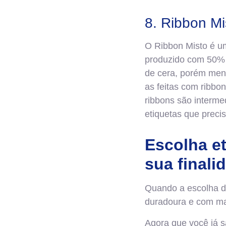
8. Ribbon Mi
O Ribbon Misto é um
produzido com 50% d
de cera, porém men
as feitas com ribbo
ribbons são interme
etiquetas que preci
Escolha et
sua finali
Quando a escolha de
duradoura e com ma
Agora que você já sa