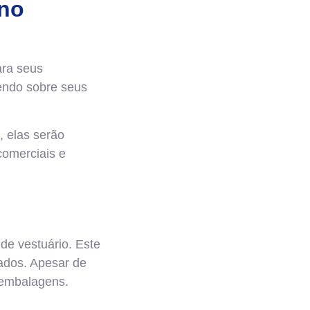
 no
ara seus
bendo sobre seus
, elas serão
comerciais e
de vestuário. Este
ados. Apesar de
s embalagens.