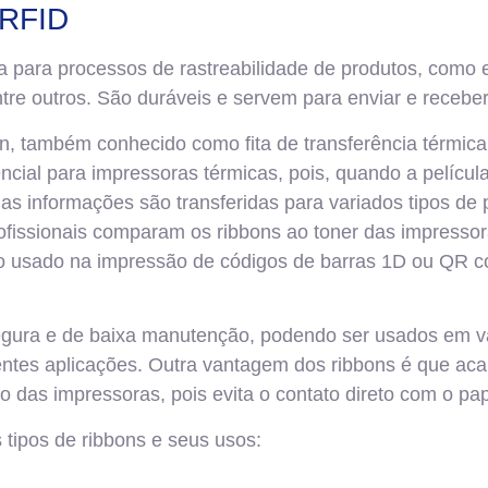
 RFID
da para processos de rastreabilidade de produtos, como
entre outros. São duráveis e servem para enviar e recebe
on, também conhecido como fita de transferência térmic
cial para impressoras térmicas, pois, quando a película
 as informações são transferidas para variados tipos de 
rofissionais comparam os ribbons ao toner das impresso
o usado na impressão de códigos de barras 1D ou QR co
egura e de baixa manutenção, podendo ser usados em vá
entes aplicações. Outra vantagem dos ribbons é que a
 das impressoras, pois evita o contato direto com o pap
s tipos de ribbons e seus usos: