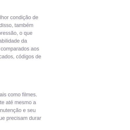
elhor condição de
 disso, também
ressão, o que
bilidade da
do comparados aos
cados, códigos de
ais como filmes.
nte até mesmo a
manutenção e seu
que precisam durar