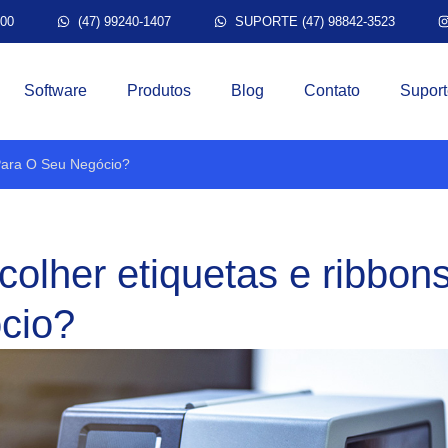
300
(47) 99240-1407
SUPORTE (47) 98842-3523
Software
Produtos
Blog
Contato
Suport
Para O Seu Negócio?
olher etiquetas e ribbons
cio?