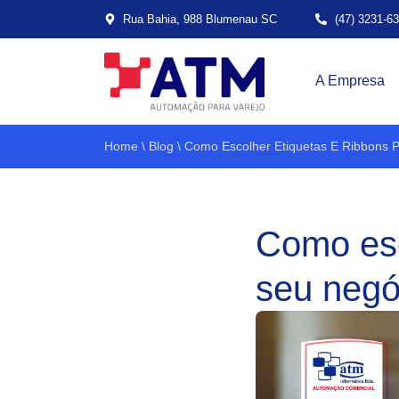
Rua Bahia, 988 Blumenau SC
(47) 3231-6
A Empresa
Home
\
Blog
\
Como Escolher Etiquetas E Ribbons 
Como esc
seu negó