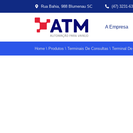
Rua Bahia, 988 Blumenau SC
(47) 3231-6
A Empresa
Home
\
Produtos
\
Terminais De Consultas
\
Terminal D