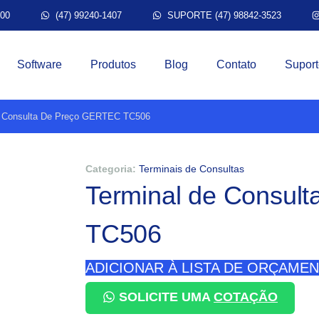
300
(47) 99240-1407
SUPORTE (47) 98842-3523
Software
Produtos
Blog
Contato
Suport
e Consulta De Preço GERTEC TC506
Categoria:
Terminais de Consultas
Terminal de Consul
TC506
ADICIONAR À LISTA DE ORÇAME
SOLICITE UMA
COTAÇÃO