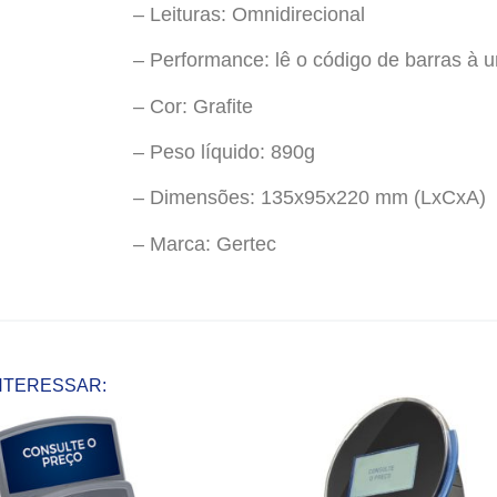
– Leituras: Omnidirecional
– Performance: lê o código de barras à u
– Cor: Grafite
– Peso líquido: 890g
– Dimensões: 135x95x220 mm (LxCxA)
– Marca: Gertec
NTERESSAR: