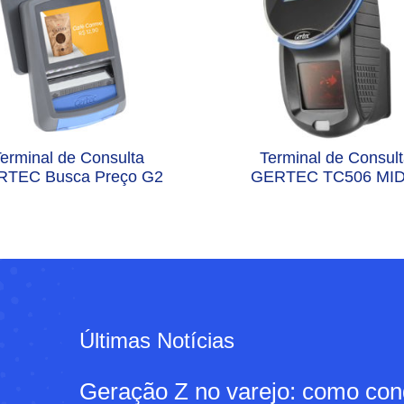
erminal de Consulta
Terminal de Consul
TEC Busca Preço G2
GERTEC TC506 MID
Últimas Notícias
Geração Z no varejo: como conq