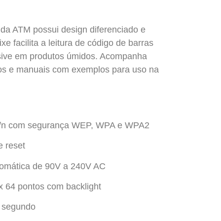
da ATM possui design diferenciado e
xe facilita a leitura de código de barras
usive em produtos úmidos. Acompanha
ços e manuais com exemplos para uso na
 b/g/n com segurança WEP, WPA e WPA2
e reset
tomática de 90V a 240V AC
 x 64 pontos com backlight
r segundo