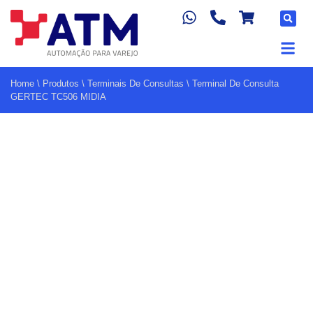
Home
\
Produtos
\
Terminais De Consultas
\
Terminal De Consulta
GERTEC TC506 MIDIA