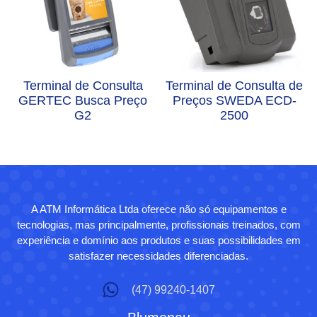
Terminal de Consulta
Terminal de Consulta de
GERTEC Busca Preço
Preços SWEDA ECD-
G2
2500
A ATM Informática Ltda oferece não só equipamentos e
tecnologias, mas principalmente, profissionais treinados, com
experiência e domínio aos produtos e suas possibilidades em
satisfazer necessidades diferenciadas.
(47) 99240-1407