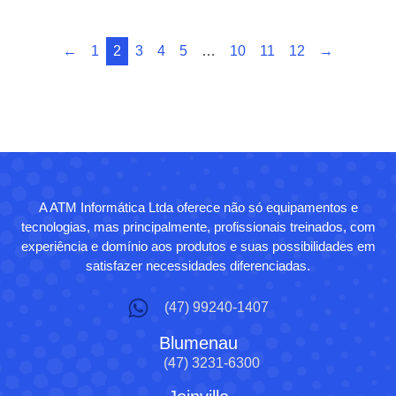
←
1
2
3
4
5
…
10
11
12
→
A ATM Informática Ltda oferece não só equipamentos e
tecnologias, mas principalmente, profissionais treinados, com
experiência e domínio aos produtos e suas possibilidades em
satisfazer necessidades diferenciadas.
(47) 99240-1407
Blumenau
(47) 3231-6300