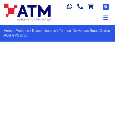
Home
\
Produtos
\
Descontinuados
\
Terminal De Vendas Smart Gertec
POS GPOS700