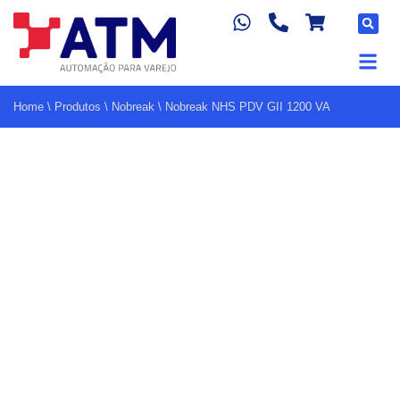
Home
\
Produtos
\
Nobreak
\
Nobreak NHS PDV GII 1200 VA