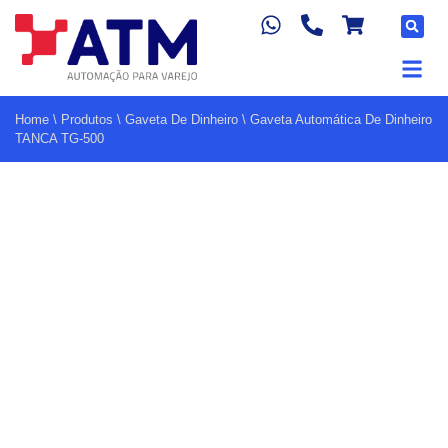
Home
\
Produtos
\
Gaveta De Dinheiro
\
Gaveta Automática De Dinheiro
TANCA TG-500