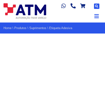
Home
\
Produtos
\
Suprimentos
\
Etiqueta Adesiva