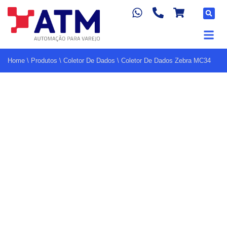
Home
\
Produtos
\
Coletor De Dados
\
Coletor De Dados Zebra MC34