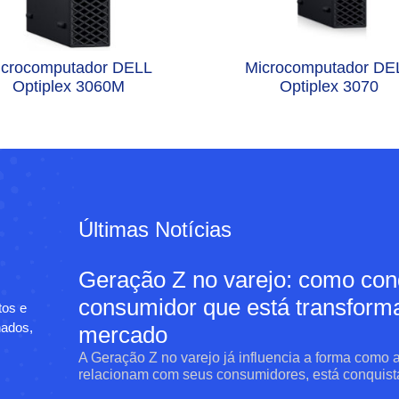
icrocomputador DELL
Microcomputador DE
Optiplex 3060M
Optiplex 3070
Últimas Notícias
Geração Z no varejo: como conq
consumidor que está transform
tos e
nados,
mercado
A Geração Z no varejo já influencia a forma como
relacionam com seus consumidores, está conquista