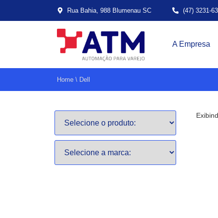
Rua Bahia, 988 Blumenau SC
(47) 3231-6
A Empresa
Home
\
Dell
Exibin