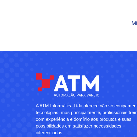
M
A ATM Informática Ltda oferece não só equipamen
tecnologias, mas principalmente, profissionais trei
com experiência e domínio aos produtos e suas
possibilidades em satisfazer necessidades
diferenciadas.