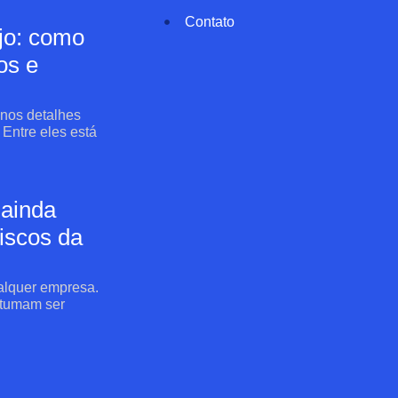
Contato
ejo: como
os e
nos detalhes
Entre eles está
 ainda
iscos da
ualquer empresa.
stumam ser