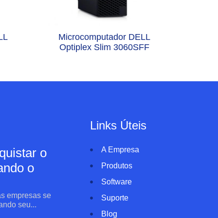
LL
Microcomputador DELL
Optiplex Slim 3060SFF
Links Úteis
uistar o
A Empresa
ando o
Produtos
Software
 as empresas se
Suporte
ndo seu...
Blog